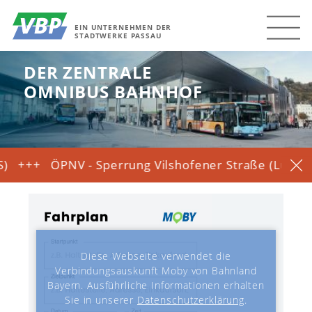
EIN UNTERNEHMEN DER
STADTWERKE PASSAU
DER ZENTRALE
OMNIBUS BAHNHOF
PNV - Sperrung Vilshofener Straße (Lüftlberg) - U
Diese Webseite verwendet die
Verbindungsauskunft Moby von Bahnland
Bayern. Ausführliche Informationen erhalten
Sie in unserer
Datenschutzerklärung
.